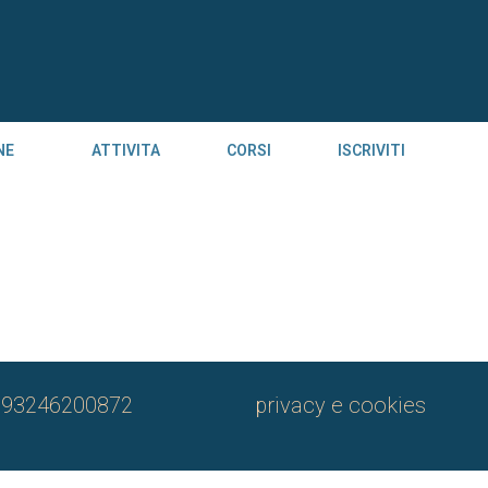
NE
ATTIVITA
CORSI
ISCRIVITI
 93246200872
privacy e cookies