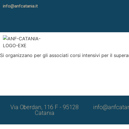
info@anfcatania.it
Si organizzano per gli associati corsi intensivi per il supe
Via Oberdan, 116 F - 95128
info@anfcatan
Catania