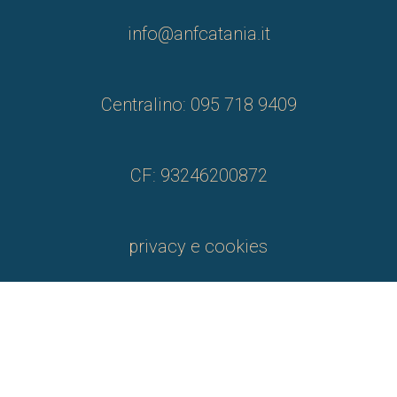
info@anfcatania.it
Centralino: 095 718 9409
CF: 93246200872
privacy e cookies